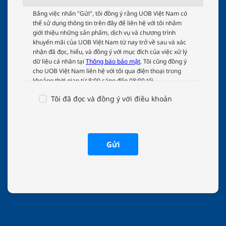
UOB
Bằng việc nhấn "Gửi", tôi đồng ý rằng UOB Việt Nam có
thể sử dụng thông tin trên đây để liên hệ với tôi nhằm
Terms
giới thiệu những sản phẩm, dịch vụ và chương trình
And
khuyến mãi của UOB Việt Nam từ nay trở về sau và xác
Conditions
nhận đã đọc, hiểu, và đồng ý với mục đích của việc xử lý
dữ liệu cá nhân tại
Thông báo bảo mật
. Tôi cũng đồng ý
cho UOB Việt Nam liên hệ với tôi qua điện thoại trong
khoảng thời gian từ 8:00 sáng đến 08:00 tối.
Tôi đã đọc và đồng ý với điều khoản
Gửi