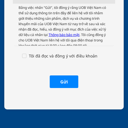
UOB
Bằng việc nhấn "Gửi", tôi đồng ý rằng UOB Việt Nam có
thể sử dụng thông tin trên đây để liên hệ với tôi nhằm
Terms
giới thiệu những sản phẩm, dịch vụ và chương trình
And
khuyến mãi của UOB Việt Nam từ nay trở về sau và xác
Conditions
nhận đã đọc, hiểu, và đồng ý với mục đích của việc xử lý
dữ liệu cá nhân tại
Thông báo bảo mật
. Tôi cũng đồng ý
cho UOB Việt Nam liên hệ với tôi qua điện thoại trong
khoảng thời gian từ 8:00 sáng đến 08:00 tối.
Tôi đã đọc và đồng ý với điều khoản
Gửi