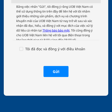
UOB
Bằng việc nhấn "Gửi", tôi đồng ý rằng UOB Việt Nam có
thể sử dụng thông tin trên đây để liên hệ với tôi nhằm
Terms
giới thiệu những sản phẩm, dịch vụ và chương trình
And
khuyến mãi của UOB Việt Nam từ nay trở về sau và xác
Conditions
nhận đã đọc, hiểu, và đồng ý với mục đích của việc xử lý
dữ liệu cá nhân tại
Thông báo bảo mật
. Tôi cũng đồng ý
cho UOB Việt Nam liên hệ với tôi qua điện thoại trong
khoảng thời gian từ 8:00 sáng đến 08:00 tối.
Tôi đã đọc và đồng ý với điều khoản
Gửi