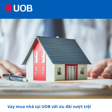
Vay mua nhà tại UOB với ưu đãi vượt trội